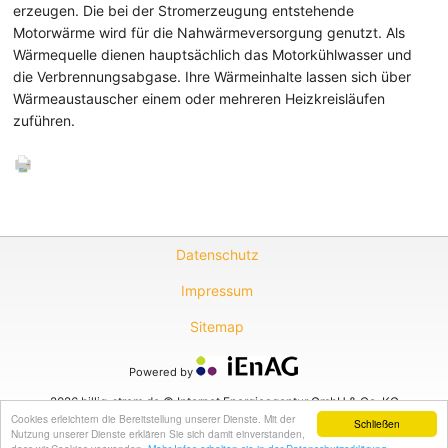
erzeugen. Die bei der Stromerzeugung entstehende
Motorwärme wird für die Nahwärmeversorgung genutzt. Als
Wärmequelle dienen hauptsächlich das Motorkühlwasser und
die Verbrennungsabgase. Ihre Wärmeinhalte lassen sich über
Wärmeaustauscher einem oder mehreren Heizkreisläufen
zuführen.
Datenschutz
Impressum
Sitemap
Powered by
2026 billig-strom.de © Internet Energieagentur GmbH & Co. KG
Cookies erleichtern die Bereitstellung unserer Dienste. Mit der
Schließen
Nutzung unserer Dienste erklären Sie sich damit einverstanden,