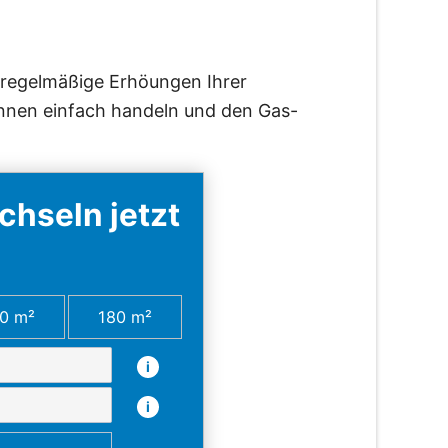
 regelmäßige Erhöungen Ihrer
nnen einfach handeln und den Gas-
hseln jetzt
0 m²
180 m²
i
i