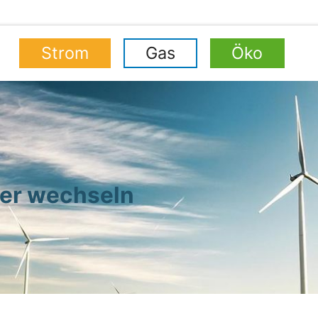
Strom
Gas
Öko
ter wechseln