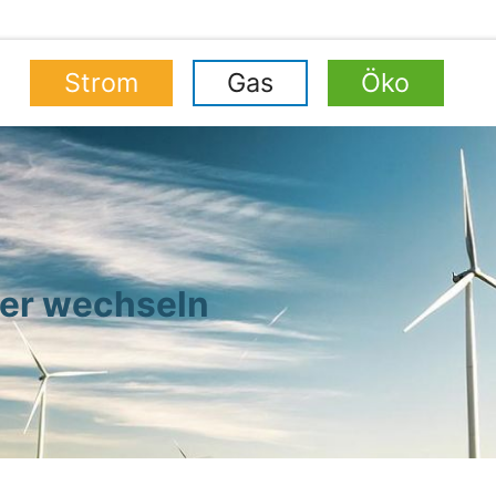
Strom
Gas
Öko
ter wechseln